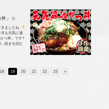
つ丼」☆
てきましたね
今月も元気に過
かつ丼」です?
醬
…続きを読む
18
19
20
21
22
23
»