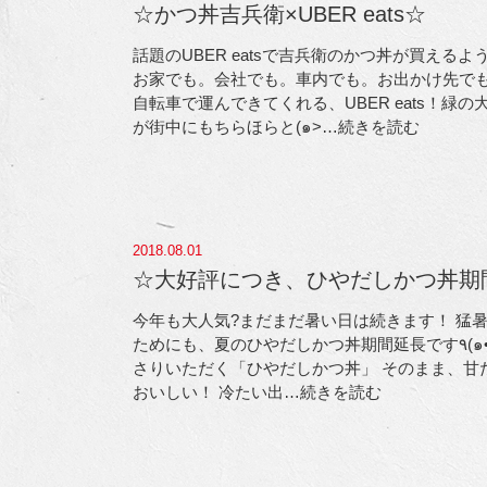
☆かつ丼吉兵衛×UBER eats☆
話題のUBER eatsで吉兵衛のかつ丼が買える
お家でも。会社でも。車内でも。お出かけ先でも
自転車で運んできてくれる、UBER eats！緑
が街中にもちらほらと(๑>
…続きを読む
2018.08.01
☆大好評につき、ひやだしかつ丼期
今年も大人気?まだまだ暑い日は続きます！ 猛
ためにも、夏のひやだしかつ丼期間延長です٩(๑•(00)•๑)۶ あっ
さりいただく「ひやだしかつ丼」 そのまま、甘
おいしい！ 冷たい出
…続きを読む