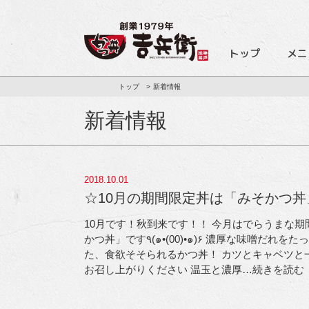
トップ
メニ
トップ
新着情報
新着情報
2018.10.01
☆10月の期間限定丼は「みそかつ丼
10月です！秋到来です！！ 今月はでらうまな期
かつ丼」です٩(๑•(00)•๑)۶ 濃厚な味噌だれをたっぷりとかけ
た、食欲そそられるかつ丼！ カツとキャベツと
お召し上がりください
温玉と濃厚
…続きを読む