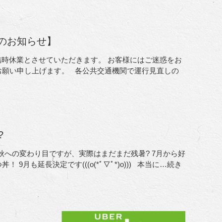
のお知らせ】
臨時休業とさせていただきます。 お客様にはご迷惑をお
お願い申し上げます。 各公共交通機関で運行見直しの
?
秋への変わり目ですが、実際はまだまだ残暑? 7月から好
月も延長決定です(((o(*ﾟ▽ﾟ*)o))) 本当に
…続き