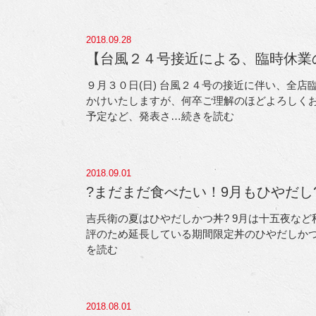
2018.09.28
【台風２４号接近による、臨時休業
９月３０日(日) 台風２４号の接近に伴い、全店
かけいたしますが、何卒ご理解のほどよろしく
予定など、発表さ
…続きを読む
2018.09.01
?まだまだ食べたい！9月もひやだし
吉兵衛の夏はひやだしかつ丼? 9月は十五夜など
評のため延長している期間限定丼のひやだしかつ丼！ 9
を読む
2018.08.01