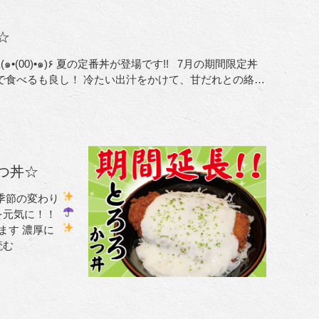
☆
で食べるも良し！ 冷たい出汁をかけて、甘だれとの絡
…
つ丼☆
季節の変わり
を元気に！！
ます
濃厚に
読む