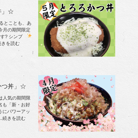
丼」☆
なるとことも、あ
今月の期間限定
す? シンプ
続きを読む
かつ丼」☆
は人気の期間限
名も「新・お好
うにパワーアッ
…続きを読む