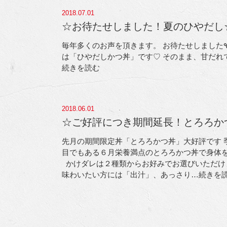
2018.07.01
☆お待たせしました！夏のひやだし
毎年多くのお声を頂きます。 お待たせしました٩(๑•(00)•๑)۶ 夏の定番丼が登場です!! 7月の期間限定丼
は「ひやだしかつ丼」です♡ そのまま、甘だれ
続きを読む
2018.06.01
☆ご好評につき期間延長！とろろか
先月の期間限定丼「とろろかつ丼」大好評です
目でもある６月
栄養満点のとろろかつ丼で身体
かけダレは２種類からお好みでお選びいただけ
味わいたい方には「出汁」、あっさり
…続きを