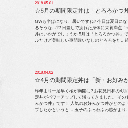
2018.05.01
☆5月の期間限定丼は「とろろかつ
GWも半ばになり、暑いですね? 今日は夏日に
るそうな…?? 日差しで疲れた身体に栄養満点！
丼はいかがでしょうか
5月は「とろろかつ丼」で
ルだけど美味しい事間違いなしのとろろをた
…
2018.04.02
☆4月の期間限定丼は「新・お好み
昨年より一足早く桜が満開に? お花見日和の4月
定丼がパワーアップして帰ってきました。 その
みかつ丼」です！ 人気のお好みかつ丼がどのよ
プしたかというと… 玉子のふっわふわ感がより