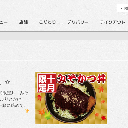
お
ュー
店舗
こだわり
デリバリー
テイクアウト
」☆
間限定丼「みそ
一緒に絡めて、