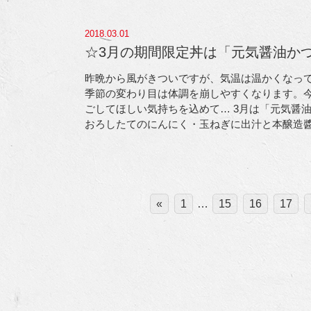
2018.03.01
☆3月の期間限定丼は「元気醤油か
昨晩から風がきついですが、気温は温かくなっ
季節の変わり目は体調を崩しやすくなります。
ごしてほしい気持ちを込めて… 3月は「元気醤油
おろしたてのにんにく・玉ねぎに出汁と本醸造
«
1
…
15
16
17