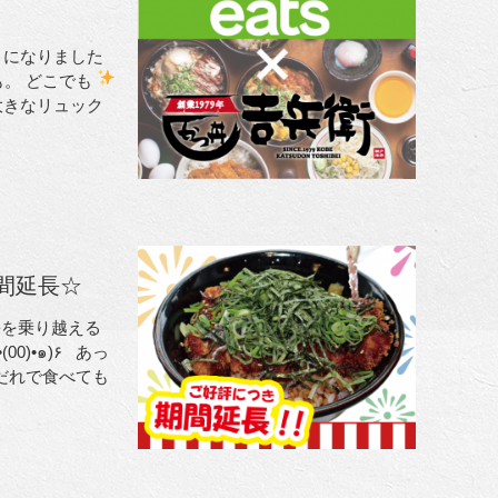
ようになりました
。 どこでも
の大きなリュック
間延長☆
暑を乗り越える
だれで食べても