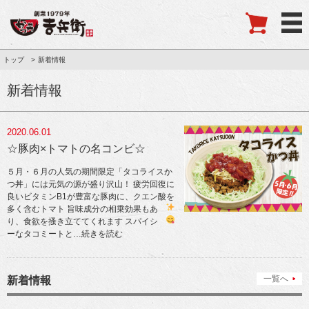
トップ
新着情報
新着情報
2020.06.01
☆豚肉×トマトの名コンビ☆
５月・６月の人気の期間限定「タコライスか
つ丼」には元気の源が盛り沢山！ 疲労回復に
良いビタミンB1が豊富な豚肉に、クエン酸を
多く含むトマト
旨味成分の相乗効果もあ
り、食欲を搔き立ててくれます
スパイシ
ーなタコミートと
…続きを読む
一覧へ
新着情報