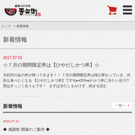
トップ
新着情報
新着情報
2017.07.01
☆７月の期間限定丼は【ひやだしかつ丼】☆
大好評のあの丼が帰ってきます！！ ７月の期間限定丼は味が変わっていき、何
回も食べたくなる 【ひやだしかつ丼】です٩(๑•(00)•๑)۶ かつ丼に冷たい出汁!?
実はすっごく合うんです！ まずは冷だしをかけず
…続きを読む
一覧へ
新着情報
2026.07.21
◆ 感謝祭 開催のご案内 ◆