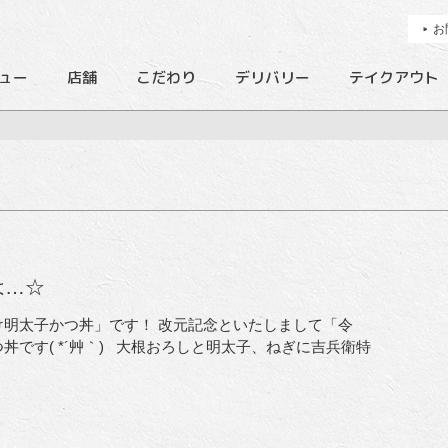
お
ュー
店舗
こだわり
デリバリー
テイクアウト
は…☆
明太子かつ丼」です！ 改元記念といたしまして「令
です( *´艸｀) 大根おろしと明太子、ねぎに吉兵衛特