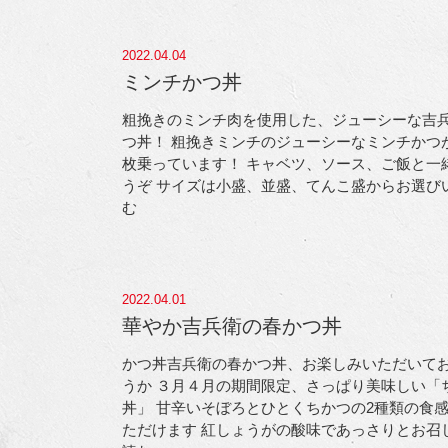
2022.04.04
ミンチかつ丼
粗挽きのミンチ肉を使用した、ジューシーな吉
つ丼！ 粗挽きミンチのジューシーなミンチかつ
枚乗っています！ キャベツ、ソース、ご飯と一
うぞ
サイズは小盛、並盛、てんこ盛からお選び
む
2022.04.01
華やか吉兵衛の春かつ丼
かつ丼吉兵衛の春かつ丼、お楽しみいただいて
うか
３月４月の期間限定、さっぱり美味しい「
丼」 甘辛いそぼろとひとくちかつの2種類の食
ただけます
紅しょうがの酸味であっさりとお召