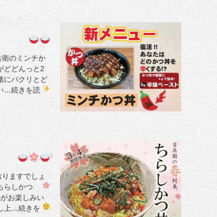
兵衛のミンチか
がどどんっと2
緒にパクリとど
い
…続きを読
おりますでしょ
ちらしかつ
感がお楽しみい
し上
…続きを