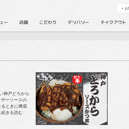
お
ュー
店舗
こだわり
デリバリー
テイクアウト
い神戸どろから
ブラザーソースの
せるときに樽底
…続きを読む