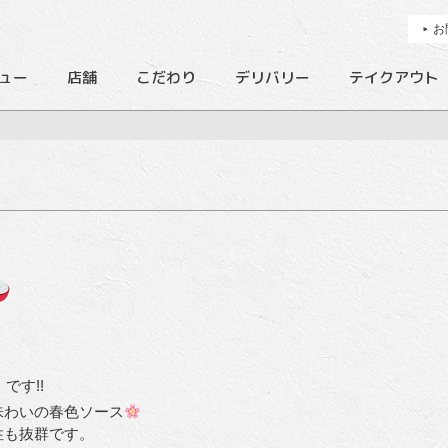
お
ュー
店舗
こだわり
デリバリー
テイクアウト
」
です!!
味わいの春色ソース
性も抜群です。