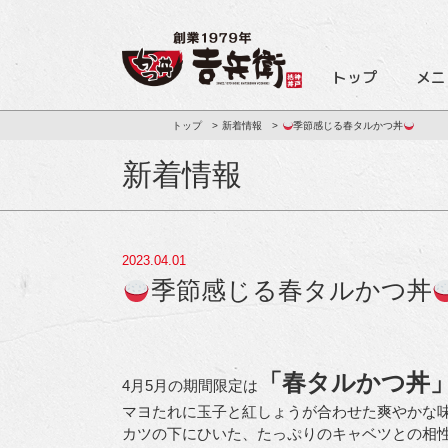
トップ
メニ
トップ
新着情報
季節感じる春タルかつ丼
新着情報
2023.04.01
季節感じる春タルかつ丼
「春タルかつ丼
4月5月の期間限定は
マヨたれに玉子と紅しょうが合わせた爽やかな
カツの下にひいた、たっぷりのキャベツとの相