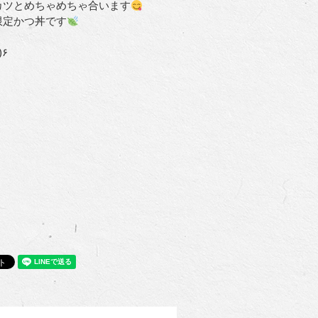
カツとめちゃめちゃ合います
限定かつ丼です
)•๑)۶