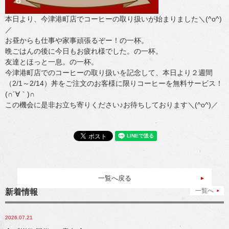
本日より、今津港町店でコーヒーの取り扱いが始まりました＼(^o^)
／
お昼からも仕事や家事頑張るぞー！の一杯。
晩ごはんの後に今日もお疲れ様でした。の一杯。
友達とほっと一息。の一杯。
今津港町店でのコーヒーの取り扱いを記念して、本日より２週間
（2/1～2/14）丼をご注文のお客様に限りコーヒーを無料サービス！
(∩´∀｀)∩
この機会に是非お立ち寄りください♪お待ちしております＼(^o^)／
一覧へ戻る
一覧へ
新着情報
2026.07.21