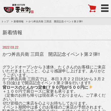
トップ
新着情報
かつ丼吉兵衛 三田店 開店記念イベント第２弾!!
新着情報
2022.03.22
かつ丼吉兵衛 三田店 開店記念イベント第２弾!!
グランドオープンから３連休、たくさんのお客様にご来店
いただきましたこと、心より感謝申し上げます。ありがと
うございます。
かつ丼吉兵衛 三田店では、本日３月２２日(火)から３月２
５日(金)まで開店記念イベント第２弾を行います!!
背ロースのとんかつ定食(７９０円)が５００円に
＋１００円で肩ロースに変更も承ります。
（定食のお持ち帰りは現在承っておりません。ご了承くだ
さい。）
ぜひ皆様のご来店を心よりお待ちしております。
イベント期間中は多くのお客様のご来店が予想されます。