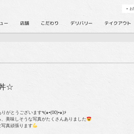
お
ュー
店舗
こだわり
デリバリー
テイクアウト
丼☆
様々なSNSにお好みかつ丼を載せていただき、ありがとうございます٩(๑•(00)•๑)۶
る、美味しそうな写真がたくさんありました
な写真頑張ります