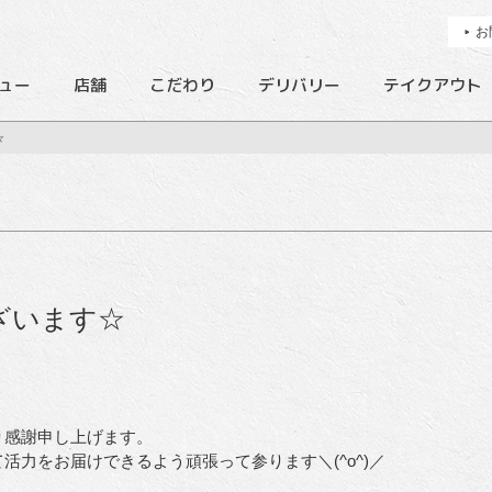
お
ュー
店舗
こだわり
デリバリー
テイクアウト
☆
ざいます☆
り感謝申し上げます。
力をお届けできるよう頑張って参ります＼(^o^)／