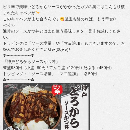
ピリ辛で美味いどろからソースがかかったカツの奥にはこんもり積
まれたキャベツが
このキャベツがまた合うんです
温玉も絡めれば、もう幸せ(ง
ᵕωᵕ)ว♪
通常のソースかつ丼とはまた違う美味しさを、是非お試しくださ
い。
トッピングに「ソース増量」や「マヨ追加」もございますので、お
好みでお楽しみください٩(๑•(00)•๑)۶
✼••┈┈┈┈┈┈┈┈••✼
「神戸どろからソースかつ丼」
並盛980円（小盛 -80円 / てんこ盛 +120円 / だぶる +450円）
トッピング：「ソース増量」「マヨ追加」 各50円
✼••┈┈┈┈┈┈┈┈••✼