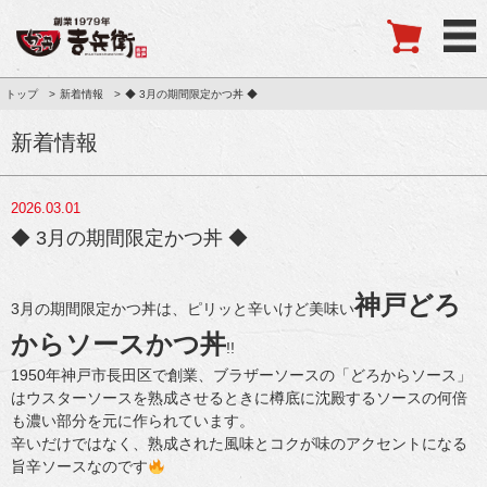
トップ
新着情報
◆ 3月の期間限定かつ丼 ◆
新着情報
2026.03.01
◆ 3月の期間限定かつ丼 ◆
神戸どろ
3月の期間限定かつ丼は、ピリッと辛いけど美味い
からソースかつ丼
!!
1950年神戸市長田区で創業、ブラザーソースの「どろからソース」
はウスターソースを熟成させるときに樽底に沈殿するソースの何倍
も濃い部分を元に作られています。
辛いだけではなく、熟成された風味とコクが味のアクセントになる
旨辛ソースなのです