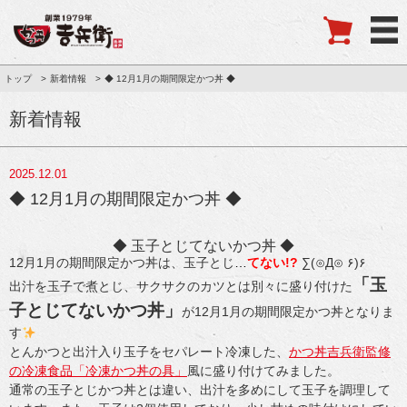
トップ
新着情報
◆ 12月1月の期間限定かつ丼 ◆
新着情報
2025.12.01
◆ 12月1月の期間限定かつ丼 ◆
◆ 玉子とじてないかつ丼 ◆
12月1月の期間限定かつ丼は、玉子とじ
…
てない!?
∑(⊙Д⊙ ۶)۶
「玉
出汁を玉子で煮とじ、サクサクのカツとは別々に盛り付けた
子とじてないかつ丼」
が12月1月の期間限定かつ丼となりま
す
とんかつと出汁入り玉子をセパレート冷凍した、
かつ丼吉兵衛監修
の冷凍食品「冷凍かつ丼の具」
風に盛り付けてみました。
通常の玉子とじかつ丼とは違い、出汁を多めにして玉子を調理して