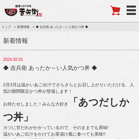
トップ
新着情報
◆ 吉兵衛 あったか～い人気かつ丼 ◆
新着情報
2024.02.01
◆ 吉兵衛 あったか～い人気かつ丼 ◆
2月3月は温かいあご出汁でさらさらとお召し上がりいただける、人
気の期間限定かつ丼が登場します！
「あつだしか
お待たせしました！みんな大好き
つ丼」
カツに甘だれがかかっているので、そのままでも美味!
温かいあご出汁をかけてお茶漬け風に食べても美味!!