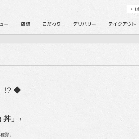
お
ュー
店舗
こだわり
デリバリー
テイクアウト
!? ◆
ぅ丼」
！
3種類。