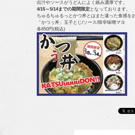
出汁やソースがうどんによく絡み濃厚です。
4/15～5/14までの期間限定
となっております。
ちゅるちゅるっとかつ丼とはまた違った食感をお
「かつぅ丼」玉子とじ/ソース/韓辛味噌マヨ
各850円(税込)