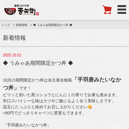
トップ
新着情報
◆ うみゃあ期間限定かつ丼 ◆
新着情報
2025.10.01
◆ うみゃあ期間限定かつ丼 ◆
「手羽唐みたいなか
10月の期間限定かつ丼は名古屋名物風
つ丼」
です！
ピリッと効いた黒コショウとにんにくの香りでお箸も進みます。
辛口スパイシーな味はカツやご飯にもよく合う美味しさです。
温玉にたっぷりと絡めてお召し上がりください
+80円でどっさりキャベツに変更もできます。
「手羽唐みたいなかつ丼」