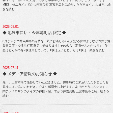
客様にはご協力いただき、心より感謝申し上げます。ありがとうございます。
MBS「ゼニガメ」でかつ丼吉兵衛 三宮本店をご紹介いただきます。 大好き
…続
きを読む
2025.08.01
◆ 池袋東口店・今津港町店 限定 ◆
8月からかつ丼吉兵衛の定番を一気にお楽しみいただける夢のようなかつ丼が池
袋東口店・今津港町店 限定で始まります!! その名も「定番ぜんぶかつ丼」 並
盛はとんかつを2枚使用していて、1枚は玉子とじ、もう1枚は
…続きを読む
2025.07.11
◆ メディア情報のお知らせ ◆
先日、三宮本店で撮影していただきました。撮影時にご来店いただきましたお
客様にはご協力いただき、心より感謝申し上げます。ありがとうございます。
関テレ「ロザンのクイズの神様・超」でかつ丼吉兵衛 三宮本店をご紹
…続きを
読む