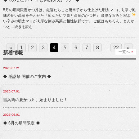
5月の期間限定かつ丼は、厳選たらこと唐辛子から仕上げた明太マヨに肉厚で風
味の良い高菜を合わせた「めんたいマヨと高菜のかつ丼」
濃厚な旨みと程よ
い辛みの明太マヨが肉厚な刻み高菜と相性抜群です。 ご飯はもちろん、とんか
つと
…続きを読む
«
1
2
3
4
5
6
7
8
…
22
»
一覧へ
新着情報
2026.07.21
◆ 感謝祭 開催のご案内 ◆
2026.07.01
吉兵衛の夏かつ丼、始まりました！
2026.06.01
◆ 6月の期間限定 ◆