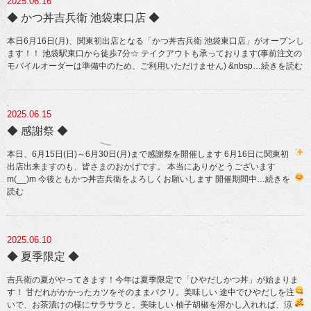
2025.06.16
◆ かつ丼吉兵衛 池袋東口店 ◆
本日6月16日(月)、関東初出店となる「かつ丼吉兵衛 池袋東口店」がオープンし
ます！！ 池袋駅東口から徒歩7分☆ テイクアウトも承っております(事前注文の
モバイルオーダーは準備中のため、ご利用いただけません) &nbsp
…続きを読む
2025.06.15
◆ 感謝祭 ◆
本日、6月15日(日)～6月30日(月)まで感謝祭を開催します
6月16日に関東初
出店出来ますのも、皆さまのおかげです。 本当にありがとうございます
m(__)m 今後ともかつ丼吉兵衛をよろしくお願いします
開催期間中
…続きを
読む
2025.06.10
◆ 夏季限定 ◆
吉兵衛の夏がやってきます！今年は夏季限定で「ひやだしかつ丼」が始まりま
す！ 甘だれがかかったカツをそのままパクリ。美味しい
途中でひやだしを注
いで、お茶漬けの様にサラサラと。美味しい
柚子胡椒を溶かし入れれば、涼