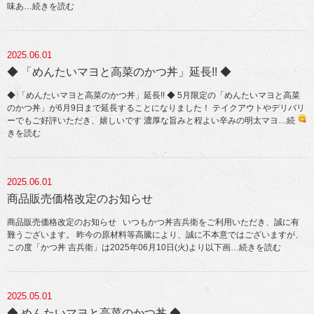
味あ
…続きを読む
2025.06.01
◆ 「めんたいマヨと高菜のかつ丼」延長!! ◆
◆ 「めんたいマヨと高菜のかつ丼」延長!! ◆ 5月限定の「めんたいマヨと高菜
のかつ丼」が6月9日まで延長することになりました！ テイクアウトやデリバリ
ーでもご好評いただき、嬉しいです
濃厚な旨みと程よい辛みの明太マヨ
…続
きを読む
2025.06.01
商品販売価格改定のお知らせ
商品販売価格改定のお知らせ いつもかつ丼吉兵衛をご利用いただき、誠に有
難うございます。 昨今の原材料等高騰により、誠に不本意ではございますが、
この度「かつ丼 吉兵衛」は2025年06月10日(火)より以下画
…続きを読む
2025.05.01
◆ めんたいマヨと高菜のかつ丼 ◆