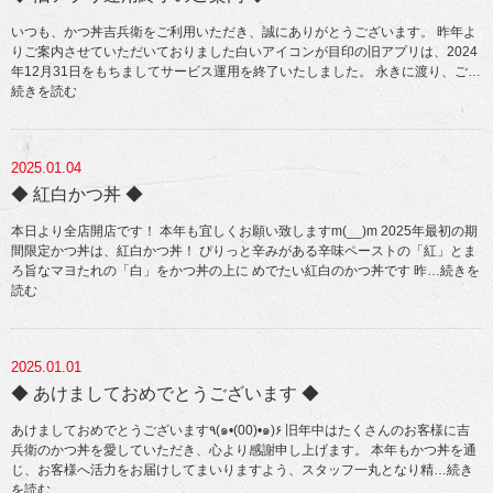
いつも、かつ丼吉兵衛をご利用いただき、誠にありがとうございます。 昨年よ
りご案内させていただいておりました白いアイコンが目印の旧アプリは、2024
年12月31日をもちましてサービス運用を終了いたしました。 永きに渡り、ご
…
続きを読む
2025.01.04
◆ 紅白かつ丼 ◆
本日より全店開店です！ 本年も宜しくお願い致しますm(__)m 2025年最初の期
間限定かつ丼は、紅白かつ丼！ ぴりっと辛みがある辛味ペーストの「紅」とま
ろ旨なマヨたれの「白」をかつ丼の上に めでたい紅白のかつ丼です 昨
…続きを
読む
2025.01.01
◆ あけましておめでとうございます ◆
あけましておめでとうございます٩(๑•(00)•๑)۶ 旧年中はたくさんのお客様に吉
兵衛のかつ丼を愛していただき、心より感謝申し上げます。 本年もかつ丼を通
じ、お客様へ活力をお届けしてまいりますよう、スタッフ一丸となり精
…続き
を読む