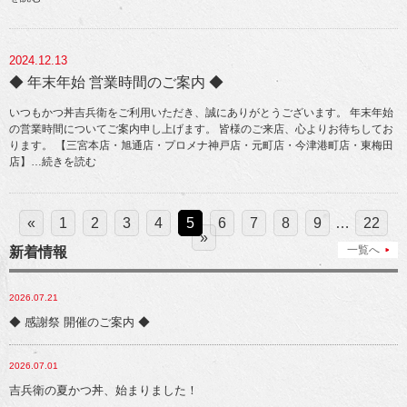
2024.12.13
◆ 年末年始 営業時間のご案内 ◆
いつもかつ丼吉兵衛をご利用いただき、誠にありがとうございます。 年末年始
の営業時間についてご案内申し上げます。 皆様のご来店、心よりお待ちしてお
ります。 【三宮本店・旭通店・プロメナ神戸店・元町店・今津港町店・東梅田
店】
…続きを読む
«
1
2
3
4
5
6
7
8
9
…
22
»
一覧へ
新着情報
2026.07.21
◆ 感謝祭 開催のご案内 ◆
2026.07.01
吉兵衛の夏かつ丼、始まりました！