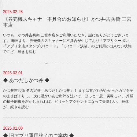
2025.02.26
《券売機スキャナー不具合のお知らせ》かつ丼吉兵衛 三宮
本店
いつも、かつ丼吉兵衛 三宮本店をご利用いただき、誠にありがとうございま
す。 昨日より、券売機のスキャナーに不具合が生じており「アプリクーポン」
「アプリ来店スタンプQRコード」「QRコード決済」のご利用が出来ない状態
でござ
…続きを読む
2025.02.01
◆ あつだしかつ丼 ◆
かつ丼吉兵衛 冬の定番「あつだしかつ丼」！ まずは甘だれがかかったカツをそ
のままぱくりっ。 次に温かいあご出汁を注いで、ほっと一息、美味しい。 丼縁
の柚子胡椒を溶かし入れれば、ピリッとアクセントになって美味しい。 身体
が
…続きを読む
2025.01.08
◆ 旧アプリ運用終了のご案内 ◆