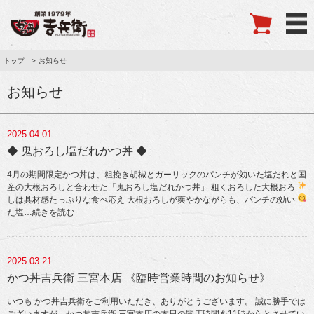
トップ
お知らせ
お知らせ
2025.04.01
◆ 鬼おろし塩だれかつ丼 ◆
4月の期間限定かつ丼は、粗挽き胡椒とガーリックのパンチが効いた塩だれと国
産の大根おろしと合わせた「鬼おろし塩だれかつ丼」
粗くおろした大根おろ
しは具材感たっぷりな食べ応え
大根おろしが爽やかながらも、パンチの効い
た塩
…続きを読む
2025.03.21
かつ丼吉兵衛 三宮本店 《臨時営業時間のお知らせ》
いつも かつ丼吉兵衛をご利用いただき、ありがとうございます。 誠に勝手では