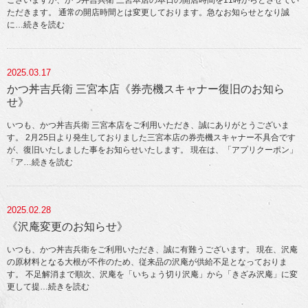
ございますが、かつ丼吉兵衛 三宮本店の本日の開店時間を11時からとさせてい
ただきます。 通常の開店時間とは変更しております。急なお知らせとなり誠
に
…続きを読む
2025.03.17
かつ丼吉兵衛 三宮本店《券売機スキャナー復旧のお知ら
せ》
いつも、かつ丼吉兵衛 三宮本店をご利用いただき、誠にありがとうございま
す。 2月25日より発生しておりました三宮本店の券売機スキャナー不具合です
が、復旧いたしました事をお知らせいたします。 現在は、「アプリクーポン」
「ア
…続きを読む
2025.02.28
《沢庵変更のお知らせ》
いつも、かつ丼吉兵衛をご利用いただき、誠に有難うございます。 現在、沢庵
の原材料となる大根が不作のため、従来品の沢庵が供給不足となっておりま
す。 不足解消まで順次、沢庵を「いちょう切り沢庵」から「きざみ沢庵」に変
更して提
…続きを読む