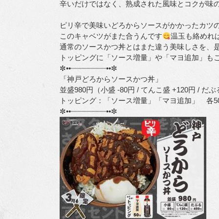
辛いだけではなく、熟成された風味とコクが味
ピリ辛で美味いどろからソースがかかったカツ
このキャベツがまた合うんです
温玉も絡めれば、
通常のソースかつ丼とはまた違う美味しさを、
✼••┈┈┈┈┈┈┈┈••✼
「神戸どろからソースかつ丼」
並盛980円（小盛 -80円 / てんこ盛 +120円 / だぶ
トッピング：「ソース増量」「マヨ追加」 各5
✼••┈┈┈┈┈┈┈┈••✼