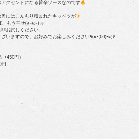
のアクセントになる旨辛ソースなのです
の奥にはこんもり積まれたキャベツが
もう幸せ(ง ᵕωᵕ)ว♪
是非お試しください。
トッピングに「ソース増量」や「マヨ追加」もございますので、お好みでお楽しみください٩(๑•(00)•๑)۶
る +450円）
0円