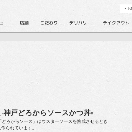
お
ュー
店舗
こだわり
デリバリー
テイクアウト
神戸どろからソースかつ丼
い
!!
の「どろからソース」はウスターソースを熟成させるとき
に作られています。