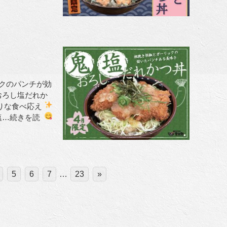
クのパンチが効
おろし塩だれか
りな食べ応え
塩
…続きを読
5
6
7
…
23
»