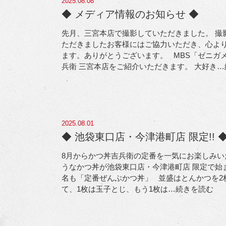
2025.08.08
◆ メディア情報のお知らせ ◆
先月、三宮本店で撮影していただきました。 撮
ただきましたお客様にはご協力いただき、心よ
ます。ありがとうございます。 MBS「ゼニガ
兵衛 三宮本店をご紹介いただきます。 大好き
…
2025.08.01
◆ 池袋東口店・今津港町店 限定!! 
8月からかつ丼吉兵衛の定番を一気にお楽しみい
うなかつ丼が池袋東口店・今津港町店 限定で始まり
名も「定番ぜんぶかつ丼」 並盛はとんかつを2
て、1枚は玉子とじ、もう1枚は
…続きを読む