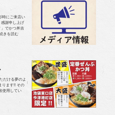
影時にご来店い
り感謝申し上げ
メ」でかつ丼吉
続きを読む
◆
ただける夢のよ
ます!! その
枚使用してい