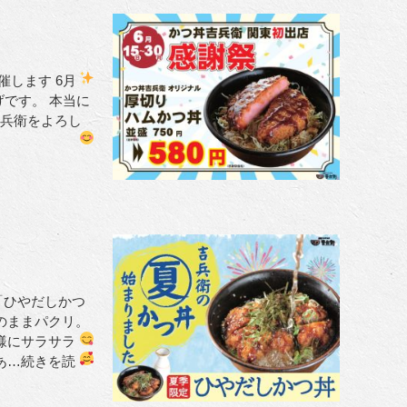
開催します
6月
です。 本当に
吉兵衛をよろし
「ひやだしかつ
のままパクリ。
様にサラサラ
あ
…続きを読