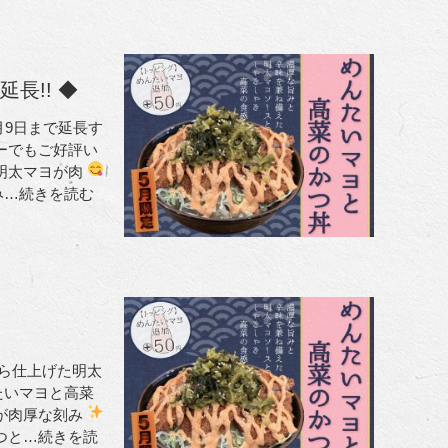
長!! ◆
月9日まで延長す
ーでもご好評い
明太マヨが肉
み
…続きを読む
ら仕上げた明太
たいマヨと高菜
が肉厚な刻み
つと
…続きを読