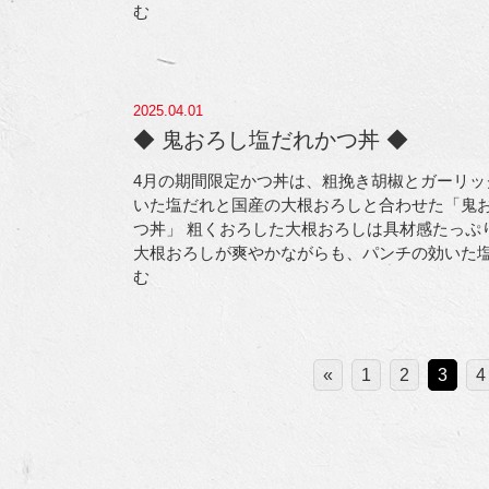
む
2025.04.01
◆ 鬼おろし塩だれかつ丼 ◆
4月の期間限定かつ丼は、粗挽き胡椒とガーリッ
いた塩だれと国産の大根おろしと合わせた「鬼
つ丼」
粗くおろした大根おろしは具材感たっぷ
大根おろしが爽やかながらも、パンチの効いた
む
«
1
2
3
4